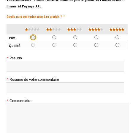
Vous commentez :
Tritium 200 socle lumineux pour le prisme 2d Portrait Géant et
Prisme 2d Paysage XXL
Quelle note donneriez-vous à ce produit ?
*
Prix
Qualité
*
Pseudo
*
Résumé de votre commentaire
*
Commentaire