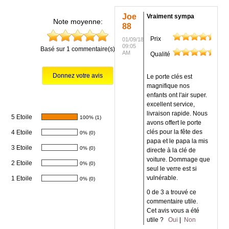
Joe
Vraiment sympa
Note moyenne:
88
Prix
01/09/18
09:05
Basé sur 1 commentaire(s)
AM
Qualité
Le porte clés est
magnifique nos
enfants ont l'air super.
excellent service,
livraison rapide. Nous
5 Etoile
100% (1)
avons offert le porte
clés pour la fête des
4 Etoile
0% (0)
papa et le papa la mis
3 Etoile
0% (0)
directe à la clé de
voiture. Dommage que
2 Etoile
0% (0)
seul le verre est si
vulnérable.
1 Etoile
0% (0)
0 de 3 a trouvé ce
commentaire utile.
Cet avis vous a été
utile ?
Oui
|
Non