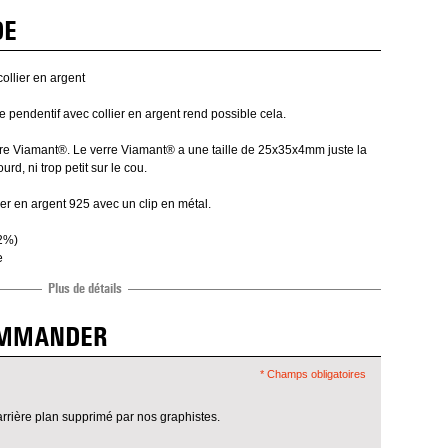
DE
ollier en argent
le pendentif avec collier en argent rend possible cela.
erre Viamant®. Le verre Viamant® a une taille de 25x35x4mm juste la
urd, ni trop petit sur le cou.
ier en argent 925 avec un clip en métal.
-2%)
e
Plus de détails
OMMANDER
* Champs obligatoires
arrière plan supprimé par nos graphistes.