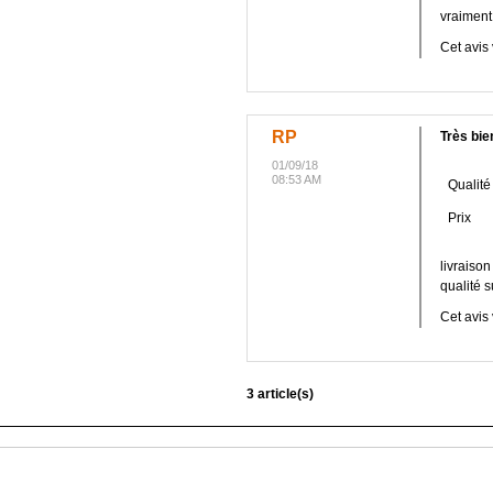
vraiment 
Cet avis 
RP
Très bie
01/09/18
08:53 AM
Qualité
Prix
livraison
qualité 
Cet avis 
3 article(s)