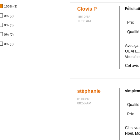
100% (3)
Clovis P
Félicitat
0% (0)
18/12/18
11:55 AM
Prix
0% (0)
Qualité
0% (0)
0% (0)
Avec ça,
OUAH....l
Vous ête
Cet avis 
stéphanie
simplem
01/09/18
08:56 AM
Qualité
Prix
C'est vr
Noël. Mo