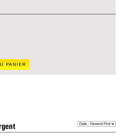
U PANIER
argent