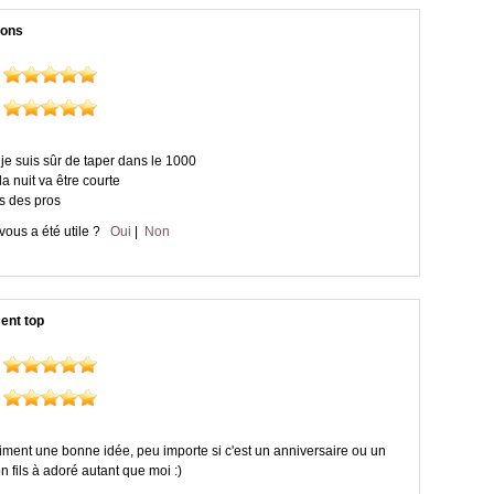
ions
 je suis sûr de taper dans le 1000
a nuit va être courte
s des pros
vous a été utile ?
Oui
|
Non
ent top
aiment une bonne idée, peu importe si c'est un anniversaire ou un
n fils à adoré autant que moi :)