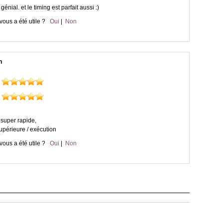
génial. et le timing est parfait aussi :)
vous a été utile ?
Oui
|
Non
n
 super rapide,
supérieure / exécution
vous a été utile ?
Oui
|
Non