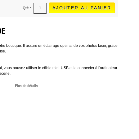
AJOUTER AU PANIER
Qté :
DE
e boutique. Il assure un éclairage optimal de vos photos laser, grâce
use.
, vous pouvez utiliser le câble mini-USB et le connecter à l'ordinateur.
 scène.
Plus de détails