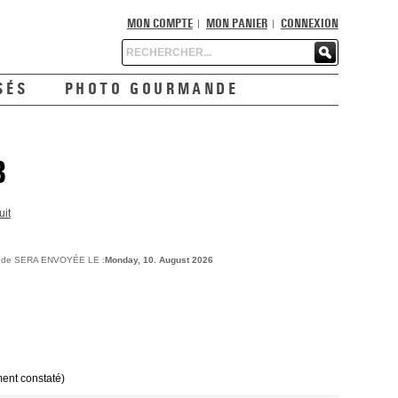
MON COMPTE
MON PANIER
CONNEXION
Chercher
SÉS
PHOTO GOURMANDE
B
uit
ande SERA ENVOYÉE LE :
Monday, 10. August 2026
ment constaté)