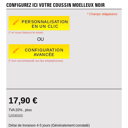
CONFIGUREZ ICI VOTRE COUSSIN MOELLEUX NOIR
* Champs obligatoires
PERSONNALISATION
EN UN CLIC
(* et nous faisons le reste)
OU
CONFIGURATION
AVANCÉE
(* non recommandé sur les smartphones)
17,90 €
TVA 20% , plus
Livraison
Délai de livraison 4-5 jours (Généralement constaté)