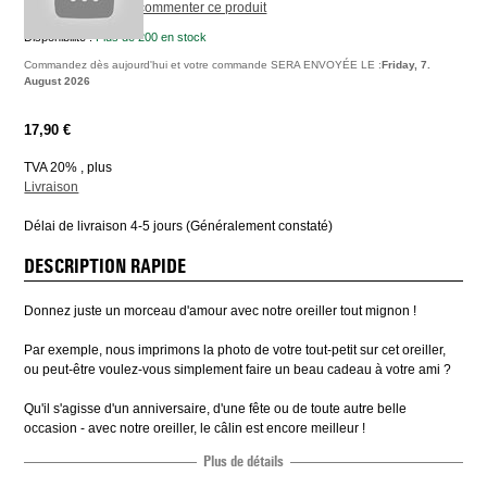
Soyez le premier à commenter ce produit
Disponibilité :
Plus de 200 en stock
Commandez dès aujourd'hui et votre commande SERA ENVOYÉE LE :
Friday, 7.
August 2026
17,90 €
TVA 20% , plus
Livraison
Délai de livraison 4-5 jours (Généralement constaté)
DESCRIPTION RAPIDE
Donnez juste un morceau d'amour avec notre oreiller tout mignon !
Par exemple, nous imprimons la photo de votre tout-petit sur cet oreiller,
ou peut-être voulez-vous simplement faire un beau cadeau à votre ami ?
Qu'il s'agisse d'un anniversaire, d'une fête ou de toute autre belle
occasion - avec notre oreiller, le câlin est encore meilleur !
Plus de détails