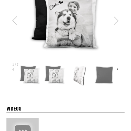
1
/
7
VIDEOS